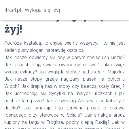
4iks4.pl - Wyloguj się i żyj
4iks4 – Wyloguj się i
żyj!
Podróże kształcą, to chyba wiemy wszyscy. I to nie jest
żaden pusty slogan, naprawdę kształcą.
Jak inaczej dowiemy się jacy w danym miejscu są ludzie?
Jaki zapach mają świeże owoce cytrusowe? Jaki dźwięk
wydają cykady? Jak wygląda słońce nad skałami Majorki?
Jak nasze stopy grzeje nagrzany piasek na południu
Włoch? Jak drapią nas w stopy czy kaleczą skały Grecji?
Jak uśmiechają się Sycylijki na małych uliczkach i jak
pachnie tam pizza? Jak zaczepiają Włosi witając kobiety z
daleka? Jak smakuje figa zerwana prosto z drzewa
rosnącego przy starówce w Splicie? Jak smakuje arbuz
kupiony na targu w Trogirze, popity ciepłą Rakiją? Jak w