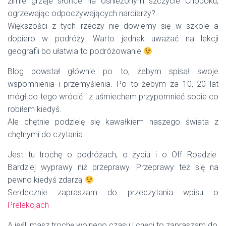
zimie grzeje słońce na ośnieżonym szczycie Chopoku,
ogrzewając odpoczywających narciarzy?
Większości z tych rzeczy nie dowiemy się w szkole a
dopiero w podróży. Warto jednak uważać na lekcji
geografii bo ułatwia to podróżowanie
Blog powstał głównie po to, żebym spisał swoje
wspomnienia i przemyślenia. Po to żebym za 10, 20 lat
mógł do tego wrócić i z uśmiechem przypomnieć sobie co
robiłem kiedyś.
Ale chętnie podzielę się kawałkiem naszego świata z
chętnymi do czytania.
Jest tu trochę o podróżach, o życiu i o Off Roadzie.
Bardziej wyprawy niż przeprawy. Przeprawy też się na
pewno kiedyś zdarzą
Serdecznie zapraszam do przeczytania wpisu o
Prelekcjach
A jeśli masz trochę wolnego czasu i chęci to zapraszam do