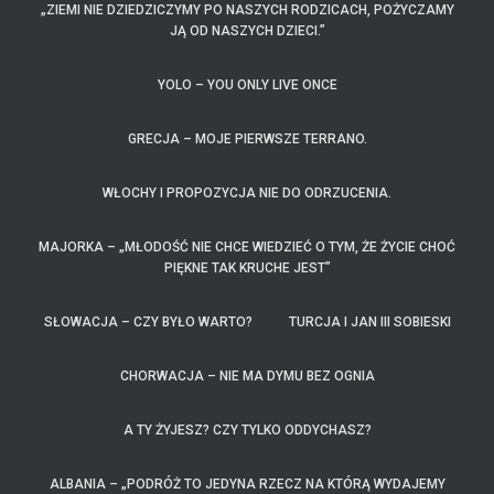
„ZIEMI NIE DZIEDZICZYMY PO NASZYCH RODZICACH, POŻYCZAMY
JĄ OD NASZYCH DZIECI.”
YOLO – YOU ONLY LIVE ONCE
GRECJA – MOJE PIERWSZE TERRANO.
WŁOCHY I PROPOZYCJA NIE DO ODRZUCENIA.
MAJORKA – „MŁODOŚĆ NIE CHCE WIEDZIEĆ O TYM, ŻE ŻYCIE CHOĆ
PIĘKNE TAK KRUCHE JEST”
SŁOWACJA – CZY BYŁO WARTO?
TURCJA I JAN III SOBIESKI
CHORWACJA – NIE MA DYMU BEZ OGNIA
A TY ŻYJESZ? CZY TYLKO ODDYCHASZ?
ALBANIA – „PODRÓŻ TO JEDYNA RZECZ NA KTÓRĄ WYDAJEMY