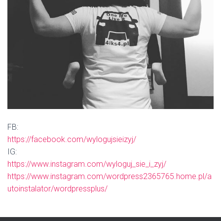
FB:
https://facebook.com/wylogujsieizyj/
IG:
https://www.instagram.com/wyloguj_sie_i_zyj/
https://www.instagram.com/wordpress2365765.home.pl/a
utoinstalator/wordpressplus/