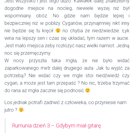
Jest wszystko i jest tego dużo. Kawałek dalej znaleźliśmy
dogodne miejsce na nocleg, niewiele wyżej niż był
wspomniany obóz. No gdzie nam będzie lepiej i
bezpieczniej niż w pobliży Cyganów, przynajmniej nikt inny
nie będzie się tu kręcił
no chyba że niedźwiedzie. Łyk
wina na lepszy sen i czas się układać, tym razem w aucie.
Jest mało miejsca żeby rozłożyć nasz wielki namiot. Jedną
noc się przemęczymy.
W nocy przyszła taka mgła, że nie było widać
zaparkowanego metr dalej drugiego auta. Jak tu wyjść za
potrzebą? Nie widać czy we mgle stoi niedźwiedź czy
cygan, a może jest tam przepaść ? No nic, trzeba trzymać
do rana aż mgła zacznie się podnosić
Los jednak potrafi zadrwić z człowieka, co przyniesie nam
jutro ?
Rumunia dzień 3 – Gdybym miał gitarę.