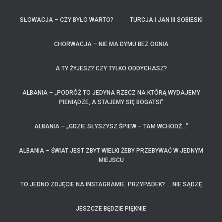
SŁOWACJA – CZY BYŁO WARTO?
TURCJA I JAN III SOBIESKI
CHORWACJA – NIE MA DYMU BEZ OGNIA
A TY ŻYJESZ? CZY TYLKO ODDYCHASZ?
ALBANIA – „PODRÓŻ TO JEDYNA RZECZ NA KTÓRĄ WYDAJEMY
PIENIĄDZE, A STAJEMY SIĘ BOGATSI”
ALBANIA – „GDZIE SŁYSZYSZ ŚPIEW – TAM WCHODŹ…”
ALBANIA – ŚWIAT JEST ZBYT WIELKI ŻEBY PRZEBYWAĆ W JEDNYM
MIEJSCU
TO JEDNO ZDJĘCIE NA INSTAGRAMIE. PRZYPADEK? … NIE SĄDZĘ
JESZCZE BĘDZIE PIĘKNIE