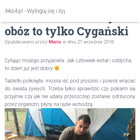
4iks4.pl - Wyloguj się i żyj
Rumunia dzień 2 – jak
obóz to tylko Cygański
Opublikowano przez
Mario
w dniu
21 września 2018
Cytując mojego przyjaciela: Jak człowiek wstał i oddycha
to dzień już jest dobry
Tabletki połknięte, można iść pod prysznic i powoli wracać
do świata żywych. Trzeba tylko sprawdzić czy pokarm się
przyjmie czy jak nie udany przeszczep zostanie odrzucony
przez organizm, płyny na razie wchodzą.