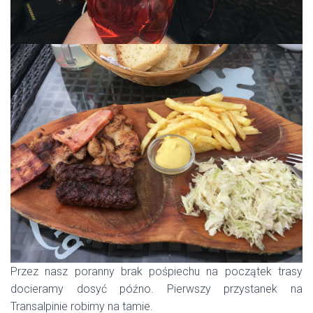
Przez nasz poranny brak pośpiechu na początek trasy
docieramy dosyć późno. Pierwszy przystanek na
Transalpinie robimy na tamie.