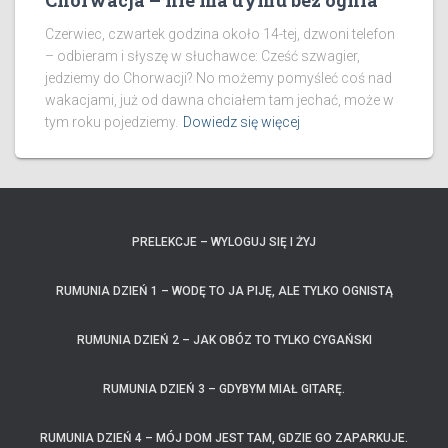
Chorwacja – nie ma dymu bez ognia
Czerwiec, czwartek godzina około 14-tej, dzwoni telefon
– odbieram i słyszę w słuchawce: Cześć szwagier,
jedziemy do Chorwacji? No możemy pomyśleć coś nad
wakacjami, już od dawna chciałem tam jechać, może w
tym roku pojedziemy.
Dowiedz się więcej
PRELEKCJE – WYLOGUJ SIĘ I ŻYJ
RUMUNIA DZIEŃ 1 – WODĘ TO JA PIJĘ, ALE TYLKO OGNISTĄ
RUMUNIA DZIEŃ 2 – JAK OBÓZ TO TYLKO CYGAŃSKI
RUMUNIA DZIEŃ 3 – GDYBYM MIAŁ GITARĘ.
RUMUNIA DZIEŃ 4 – MÓJ DOM JEST TAM, GDZIE GO ZAPARKUJE.