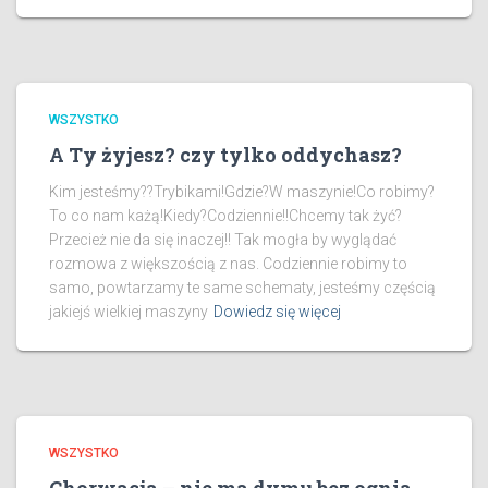
WSZYSTKO
A Ty żyjesz? czy tylko oddychasz?
Kim jesteśmy??Trybikami!Gdzie?W maszynie!Co robimy?
To co nam każą!Kiedy?Codziennie!!Chcemy tak żyć?
Przecież nie da się inaczej!! Tak mogła by wyglądać
rozmowa z większością z nas. Codziennie robimy to
samo, powtarzamy te same schematy, jesteśmy częścią
jakiejś wielkiej maszyny
Dowiedz się więcej
WSZYSTKO