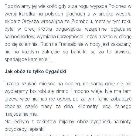
Podziwiamy jej wielkość gdy z za rogu wypada Polonez w
wersji karetka na polskich blachach a w środku wesoła
ekipa z Orzysza wracająca ze Złombolu, meta w tym roku
była w Grecji.Krótka pogawędka, wzajemne oglądanie
samochodów, wymiana uprzejmości i czas ruszać w drogę
bo się ściemnia. Ruch na Transalpinie w nocy jest zakazany,
nie na każdym zakręcie są barierki, są za to urwiska,
spadające kamienie i ….
Jak obóz to tylko Cygański
Trzeba szukać miejsca na nocleg, na samą górę się nie
wybieramy bo robi się zimno i mocno wieje. Nie ma tam
drzew, więc nic nas nie osłoni, po za tym fajnie zobaczyć
chociaż część trasy za dnia. Kilometry lecą, fajnego
miejsca nie ma.
Na jednym z zakrętów mijamy obóz cygański, namioty,
przyczepy, lepianki.