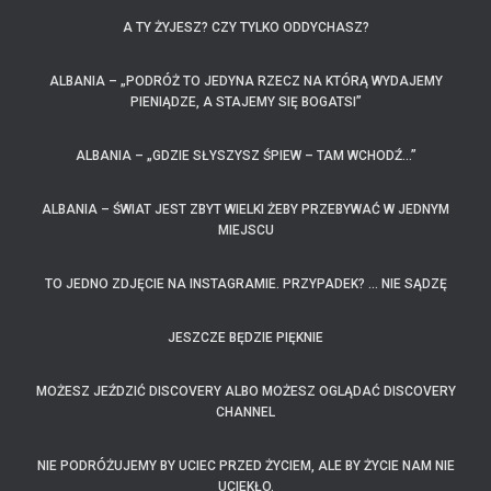
A TY ŻYJESZ? CZY TYLKO ODDYCHASZ?
ALBANIA – „PODRÓŻ TO JEDYNA RZECZ NA KTÓRĄ WYDAJEMY
PIENIĄDZE, A STAJEMY SIĘ BOGATSI”
ALBANIA – „GDZIE SŁYSZYSZ ŚPIEW – TAM WCHODŹ…”
ALBANIA – ŚWIAT JEST ZBYT WIELKI ŻEBY PRZEBYWAĆ W JEDNYM
MIEJSCU
TO JEDNO ZDJĘCIE NA INSTAGRAMIE. PRZYPADEK? … NIE SĄDZĘ
JESZCZE BĘDZIE PIĘKNIE
MOŻESZ JEŹDZIĆ DISCOVERY ALBO MOŻESZ OGLĄDAĆ DISCOVERY
CHANNEL
NIE PODRÓŻUJEMY BY UCIEC PRZED ŻYCIEM, ALE BY ŻYCIE NAM NIE
UCIEKŁO.