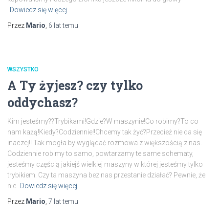
Dowiedz się więcej
Przez
Mario
,
6 lat
temu
WSZYSTKO
A Ty żyjesz? czy tylko
oddychasz?
Kim jesteśmy??Trybikami!Gdzie?W maszynie!Co robimy?To co
nam każą!Kiedy?Codziennie!!Chcemy tak żyć?Przecież nie da się
inaczej!! Tak mogła by wyglądać rozmowa z większością z nas.
Codziennie robimy to samo, powtarzamy te same schematy,
jesteśmy częścią jakiejś wielkiej maszyny w której jesteśmy tylko
trybikiem. Czy ta maszyna bez nas przestanie działać? Pewnie, że
nie.
Dowiedz się więcej
Przez
Mario
,
7 lat
temu