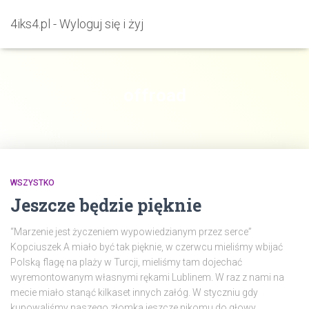
4iks4.pl - Wyloguj się i żyj
offroad
WSZYSTKO
Jeszcze będzie pięknie
“Marzenie jest życzeniem wypowiedzianym przez serce”
Kopciuszek A miało być tak pięknie, w czerwcu mieliśmy wbijać
Polską flagę na plaży w Turcji, mieliśmy tam dojechać
wyremontowanym własnymi rękami Lublinem. W raz z nami na
mecie miało stanąć kilkaset innych załóg. W styczniu gdy
kupowaliśmy naszego złomka jeszcze nikomu do głowy